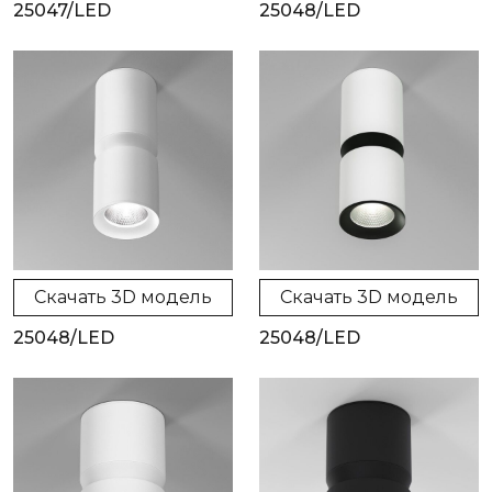
25047/LED
25048/LED
Скачать 3D модель
Скачать 3D модель
25048/LED
25048/LED