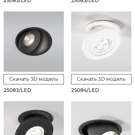
25083/LED
25083/LED
Скачать 3D модель
Скачать 3D модель
25083/LED
25084/LED