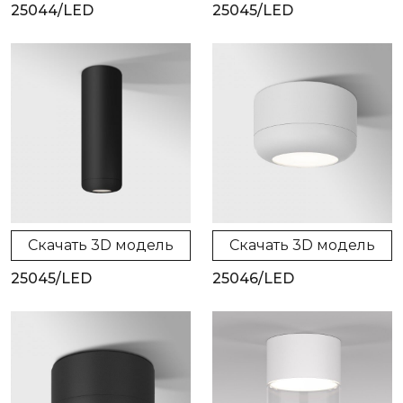
25044/LED
25045/LED
Скачать 3D модель
Скачать 3D модель
25045/LED
25046/LED