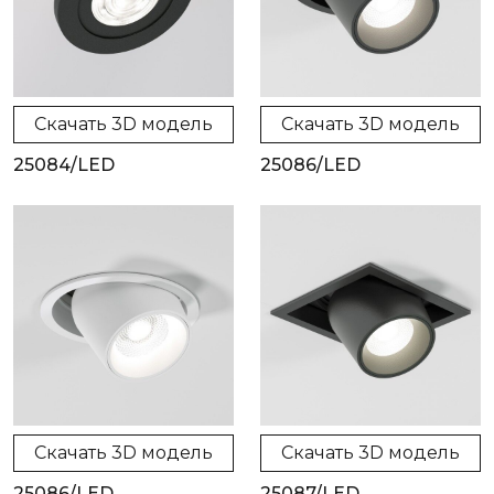
Скачать 3D модель
Скачать 3D модель
25084/LED
25086/LED
Скачать 3D модель
Скачать 3D модель
25086/LED
25087/LED