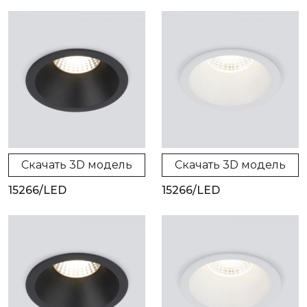
Скачать 3D модель
Скачать 3D модель
15266/LED
15266/LED