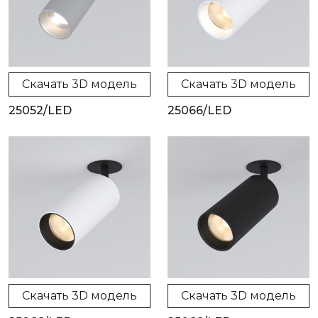
Скачать 3D модель
Скачать 3D модель
25052/LED
25066/LED
Скачать 3D модель
Скачать 3D модель