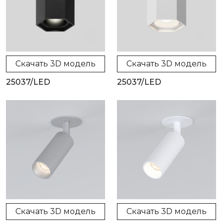
Скачать 3D модель
Скачать 3D модель
25037/LED
25037/LED
Скачать 3D модель
Скачать 3D модель