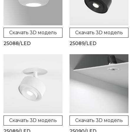
Скачать 3D модель
Скачать 3D модель
25088/LED
25089/LED
Скачать 3D модель
Скачать 3D модель
25089/LED
25090/LED