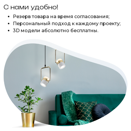
С нами удобно!
Резерв товара на время согласования;
Персональный подход к каждому проекту;
3D модели абсолютно бесплатны.