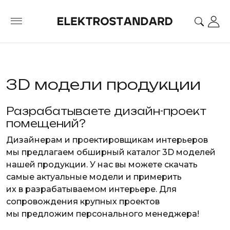
3D модели продукции
Разрабатываете дизайн-проект
помещений?
Дизайнерам и проектировщикам интерьеров
мы предлагаем обширный каталог 3D моделей
нашей продукции. У нас вы можете скачать
самые актуальные модели и примерить
их в разрабатываемом интерьере. Для
сопровождения крупных проектов
мы предложим персонального менеджера!