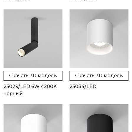
Скачать 3D модель
Скачать 3D модель
25029/LED 6W 4200K
25034/LED
чёрный