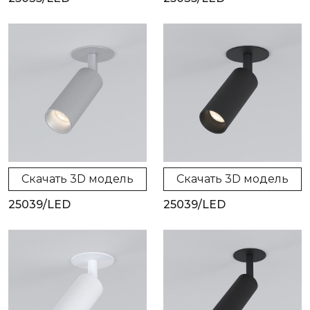
Скачать 3D модель
Скачать 3D модель
25039/LED
25039/LED