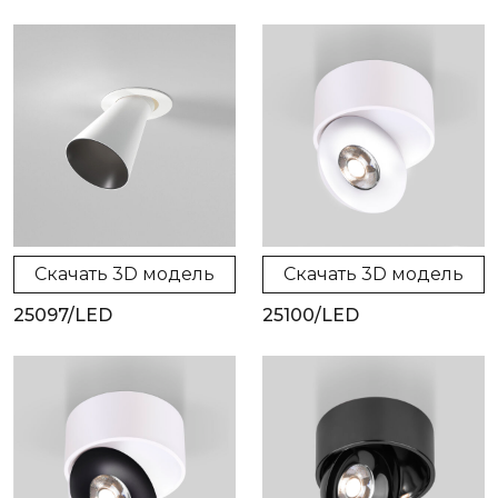
Скачать 3D модель
Скачать 3D модель
25097/LED
25100/LED