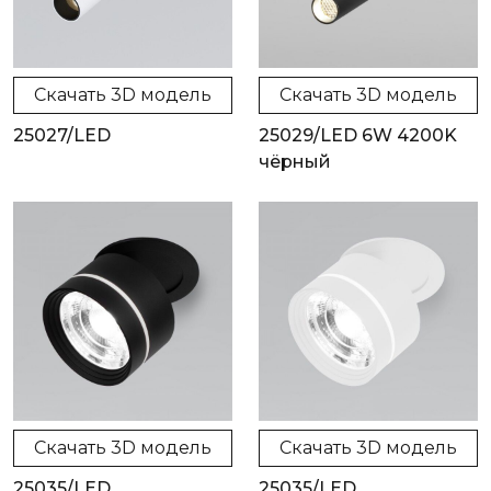
Скачать 3D модель
Скачать 3D модель
25027/LED
25029/LED 6W 4200K
чёрный
Скачать 3D модель
Скачать 3D модель
25035/LED
25035/LED