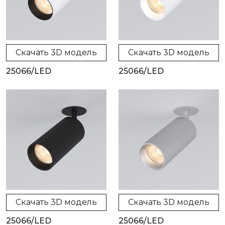
Скачать 3D модель
Скачать 3D модель
25066/LED
25066/LED
Скачать 3D модель
Скачать 3D модель
25066/LED
25066/LED