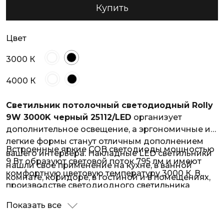
Купить
Цвет
3000 К
4000 К
Светильник потолочный светодиодный Rolly
9W 3000K черный 25112/LED
организует
дополнительное освещение, а эргономичные и
легкие формы станут отличным дополнением
Встроенные яркие COB светодиоды мощностью
вашего интерьера. Накладные LED светильники
9 Вт образуют световой поток 795 лм и имеют
нашли свое применение на кухне, в ванной
комфортную цветовую температуру 3000 К. В
комнате, коридоре, в гостиной и в помещениях,
производстве светодиодного светильника
где необходима акцентная подсветка.
использованы высококачественный металл и
Показать все
надежное термостойкое окрашивание.