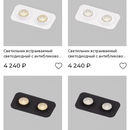
Светильник встраиваемый 
Светильник встраиваемый 
светодиодный с антибликовой 
светодиодный с антибликовой 
решеткой Tetro 20W 3000K 
решеткой Tetro 20W 4000K 
4 240 ₽
4 240 ₽
белый IP44
белый IP44