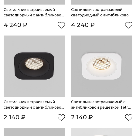
Светильник встраиваемый 
Светильник встраиваемый 
светодиодный с антибликовой 
светодиодный с антибликовой 
решеткой Tetro 20W 3000K 
решеткой Tetro 20W 4000K 
4 240 ₽
4 240 ₽
черный IP44
черный IP44
Светильник встраиваемый 
Светильник встраиваемый с 
светодиодный с антибликовой 
антибликовой решеткой Tetro 
решеткой Tetro 10W 4000K 
10W 3000K белый IP44
2 140 ₽
2 140 ₽
черный IP44