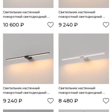
Светильник настенный 
Светильник настенный 
поворотный светодиодный 
поворотный светодиодный 
Luar 900 черный жемчуг 
Luar 600 латунь 3000К
10 600 ₽
9 240 ₽
4000K
Светильник настенный 
Светильник настенный 
поворотный светодиодный 
поворотный светодиодный 
Luar 600 черный жемчуг 
Luar 600 белый 3000К
9 240 ₽
8 480 ₽
3000К