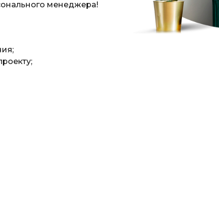
сонального менеджера!
ния;
роекту;