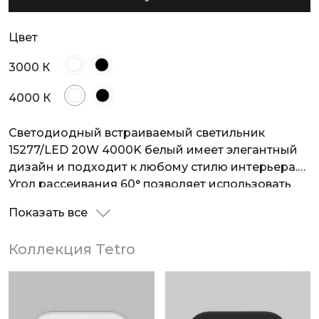
Цвет
3000 К
4000 К
Светодиодный встраиваемый светильник
15277/LED 20W 4000K белый имеет элегантный
дизайн и подходит к любому стилю интерьера.
Угол рассеивания 60° позволяет использовать
модель как для акцентного света, выделяя
Показать все
детали интерьера, так и для общего освещения.
Сотовая структура рассеивателя создает мягкий,
Коллекция Tetro
комфортный для глаз свет, исключает резкие
тени и блики. Благодаря степени
пылевлагозащиты IP44, светильник можно
устанавливать в ванных комнатах, а также на