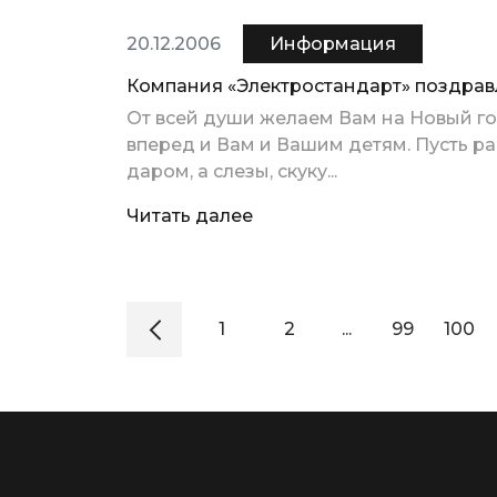
20.12.2006
Информация
Компания «Электростандарт» поздрав
От всей души желаем Вам на Новый год
вперед и Вам и Вашим детям. Пусть р
даром, а слезы, скуку...
Читать далее
1
2
...
99
100