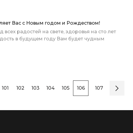
ляет Вас с Новым годом и Рождеством!
 всех радостей на свете, здоровья на сто лет
адость в будущем году Вам будет чудным
101
102
103
104
105
106
107