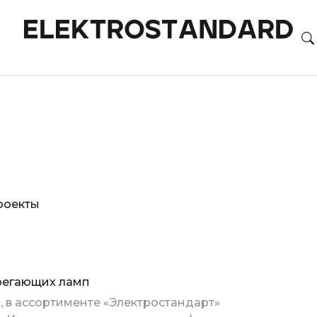
роекты
регающих ламп
 в ассортименте «Электростандарт»