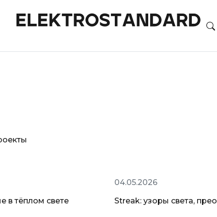
роекты
Новинки
04.05.2026
е в тёплом свете
Streak: узоры света, п