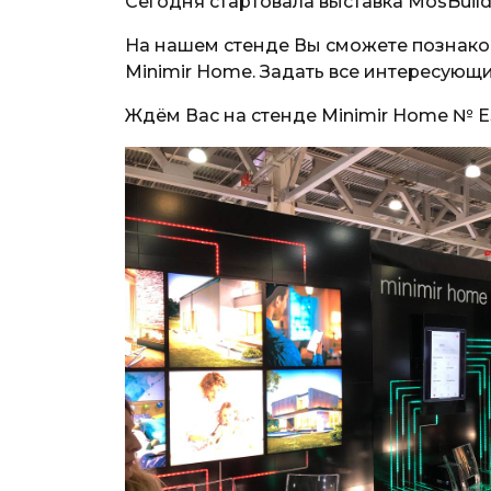
Сегодня стартовала выставка MosBuild 
На нашем стенде Вы сможете познаком
Minimir Home. Задать все интересующ
Ждём Вас на стенде Minimir Home № E308