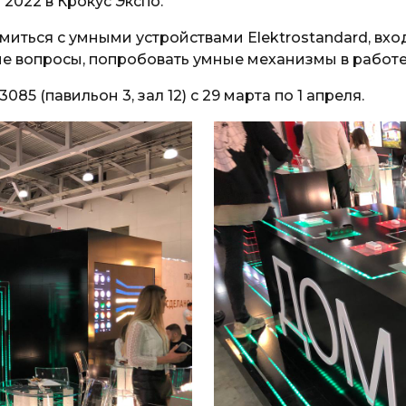
2022 в Крокус Экспо.
иться с умными устройствами Elektrostandard, вх
ие вопросы, попробовать умные механизмы в работе
5 (павильон 3, зал 12) с 29 марта по 1 апреля.