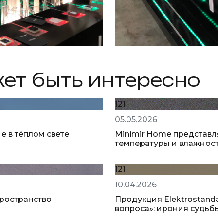
ет быть интересно
121
05.05.2026
е в тёплом свете
Minimir Home представ
температуры и влажнос
121
10.04.2026
пространство
Продукция Elektrostand
вопроса»: ирония судьб