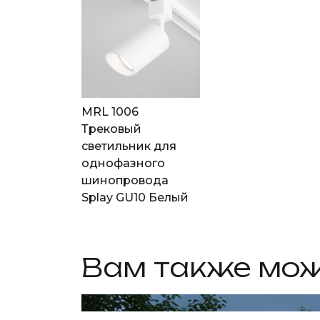
MRL 1006
Трековый
светильник для
однофазного
шинопровода
Splay GU10 Белый
Вам также мож
121