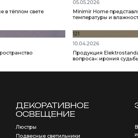
05.05.2026
е в тёплом свете
Minimir Home представ
температуры и влажнос
121
10.04.2026
пространство
Продукция Elektrostand
вопроса»: ирония судьб
ДЕКОРАТИВНОЕ
ОСВЕЩЕНИЕ
Люстры
В
и
Подвесные светильники