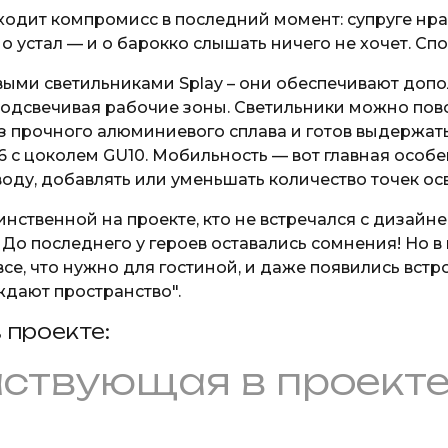
одит компромисс в последний момент: супруге нрав
о устал — и о барокко слышать ничего не хочет. Спо
ми светильниками Splay – они обеспечивают допо
подсвечивая рабочие зоны. Светильники можно пов
 из прочного алюминиевого сплава и готов выдержа
 с цоколем GU10. Мобильность — вот главная особе
ду, добавлять или уменьшать количество точек ос
инственной на проекте, кто не встречался с дизайн
о последнего у героев оставались сомнения! Но в 
 все, что нужно для гостиной, и даже появились вст
ждают пространство".
 проекте:
аствующая в проекте