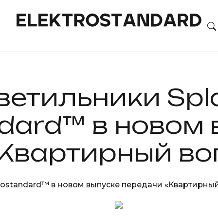
ветильники Spl
ndard™ в новом
«Квартирный во