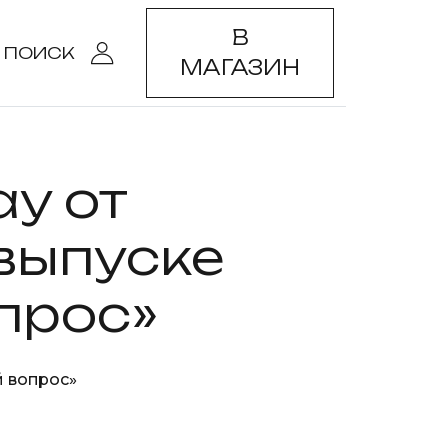
В
ПОИСК
МАГАЗИН
ay от
 выпуске
прос»