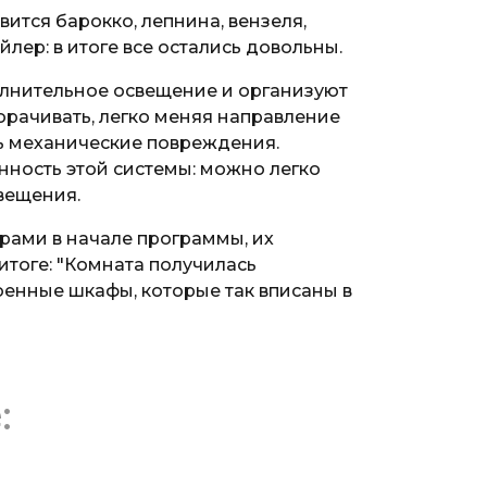
ится барокко, лепнина, вензеля,
йлер: в итоге все остались довольны.
лнительное освещение и организуют
орачивать, легко меняя направление
ть механические повреждения.
нность этой системы: можно легко
вещения.
ерами в начале программы, их
итоге: "Комната получилась
роенные шкафы, которые так вписаны в
: