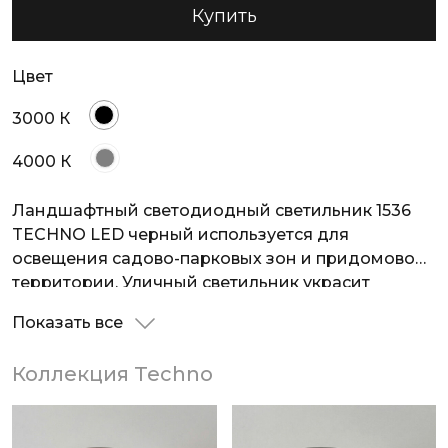
Купить
Цвет
3000 К
4000 К
Ландшафтный светодиодный светильник 1536
TECHNO LED черный используется для
освещения садово-парковых зон и придомовой
территории. Уличный светильник украсит
ландшафтное пространство и подсветит
Показать все
дорожки в вечернее или ночное время
суток. Светильник обладает высокой степенью
Коллекция Techno
защиты от пыли и влаги IP54, предназначен для
уличного использования и может стабильно
работать в широком температурном диапазоне.