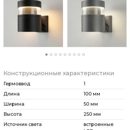
Ландшафтный светодиодный светильник
применяется в качестве декоративной
подсветки и позволяет создать эффектное
функциональное освещение на дачных участках,
в парках и скверах.
Конструкционные характеристики
Гермоввод
1
Длина
100 мм
Ширина
50 мм
Высота
250 мм
Источник света
встроенные