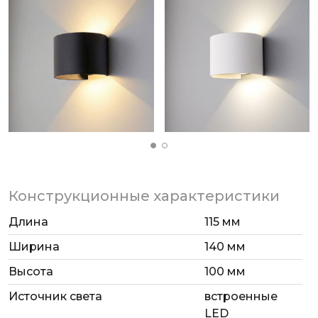
материалов, светильник обеспечит надежное
освещение и стильный внешний вид вашего
объекта долгие годы, будь то частный дом,
коммерческий объект или общественное
пространство.
Конструкционные характеристики
Длина
115 мм
Ширина
140 мм
Высота
100 мм
Источник света
встроенные
LED