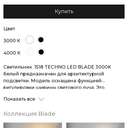
Купить
Цвет
3000 К
4000 К
Светильник 1518 TECHNO LED BLADE 3000K
белый предназначен для архитектурной
подсветки. Модель оснащена функцией
регулировки ширины светового луча. Это
решение идеально подойдет для создания
Показать все
эффектного освещения фасадов зданий и
создании акцентов на важных деталях
Коллекция Blade
архитектуры. Благодаря высокой степени
пылевлагозащиты IP54 и высокому качеств