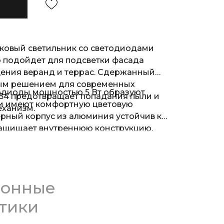
ковый светильник со светодиодами
 подойдет для подсветки фасада
щения веранд и террас. Сдержанный
ым решением для современных
диоды мощностью 5 Вт образуют
P54 предотвращает попадания пыли и
 и имеют комфортную цветовую
еханизм.
ерный корпус из алюминия устойчив к
ащищает внутреннюю конструкцию.
ионные
тики