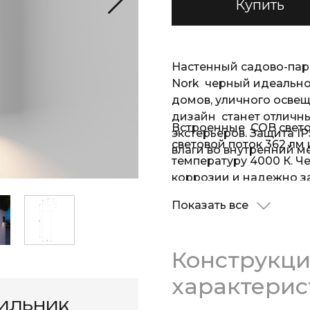
Купить
Настенный садово-пар
Nork черный идеально
домов, уличного осве
дизайн станет отличн
Встроенные COB свето
экстерьеров. Защита I
световой поток 362 лм
влаги во внутренний м
температуру 4000 К. Ч
коррозии и надежно з
Показать все
Конструкц
характерис
тильник