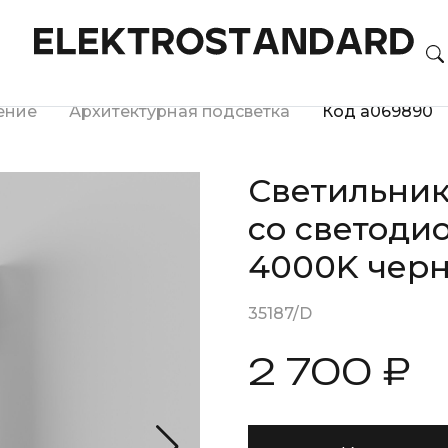
ение
Архитектурная подсветка
Код a069890
Светильник
со светоди
4000K чер
35187/D
2 700 ₽