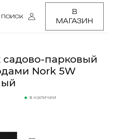
В
ПОИСК
МАГАЗИН
 садово-парковый
одами Nork 5W
ный
в наличии