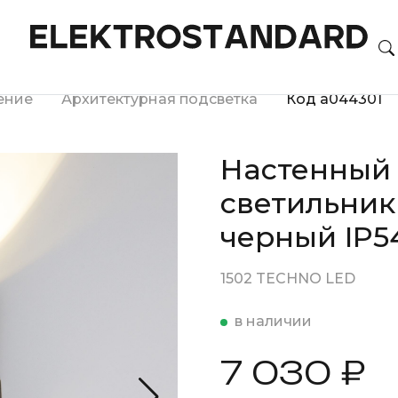
ение
Архитектурная подсветка
Код a044301
Настенный
светильник
черный IP5
1502 TECHNO LED
в наличии
7 030 ₽