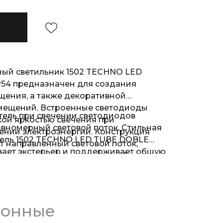
ый светильник 1502 TECHNO LED
54 предназначен для создания
щения, а также декоративной
мещений. Встроенные светодиоды
ель при свечении светодиодов
кой яркостью свечения при
авномерный световой поток. Стильная
нии электроэнергии. Конструкция
ель 1502 TECHNO LED TUBE DOBLE
т направленный световой поток,
вает экстерьер и поддерживает общую
верхность на расстояние до 6м.
го дизайна.
ионные