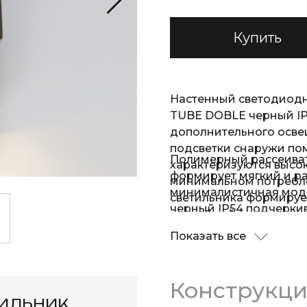
Купить
Настенный светодиодн
TUBE DOBLE черный IP
дополнительного осве
подсветки снаружи по
Полимерный рассеиват
характеризуются высо
формирует мягкий и р
минимальном потребле
минималистичная мод
светильника формируе
черный IP54 подчерки
способный осветить по
атмосферу ландшафтно
Показать все
Конструкц
тильник