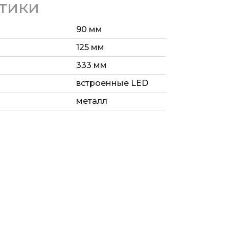
тики
90 мм
125 мм
333 мм
встроенные LED
металл