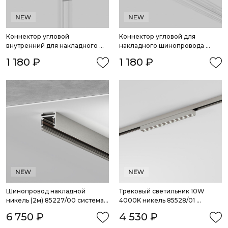
Коннектор угловой 
Коннектор угловой для 
внутренний для накладного 
накладного шинопровода 
шинопровода никель 
никель 85224/00 система Лайн
1 180 ₽
1 180 ₽
85225/00система Лайн
Шинопровод накладной 
Трековый светильник 10W 
никель (2м) 85227/00 система 
4000K никель 85528/01 
Лайн
система Лайн
6 750 ₽
4 530 ₽