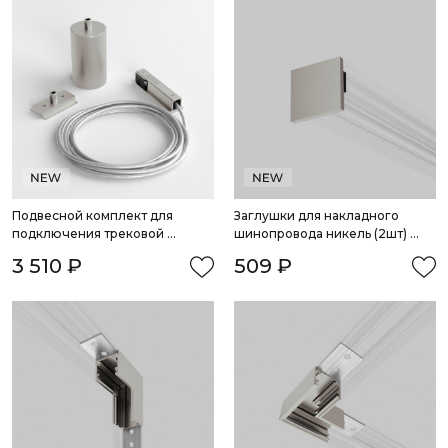
Подвесной комплект для 
Заглушки для накладного 
подключения трековой 
шинопровода никель (2шт) 
системы освещения к питанию 
85230/00 система Лайн
3 510 ₽
509 ₽
никель (боковой) 85009/00 
система Лайн