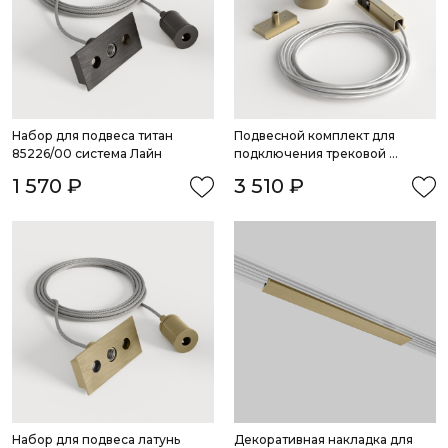
Набор для подвеса титан 
Подвесной комплект для 
85226/00 система Лайн
подключения трековой 
системы освещения к питанию 
1 570 ₽
3 510 ₽
латунь (боковой) 85009/00 
система Лайн
Набор для подвеса латунь 
Декоративная накладка для 