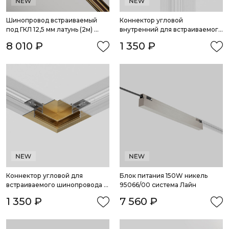
Шинопровод встраиваемый 
Коннектор угловой 
под ГКЛ 12,5 мм латунь (2м) 
внутренний для встраиваемого 
85243/00 система Лайн
шинопровода латунь 85245/00 
8 010 ₽
1 350 ₽
система Лайн
Коннектор угловой для 
Блок питания 150W никель 
встраиваемого шинопровода 
95066/00 система Лайн
латунь 85244/00 система Лайн
1 350 ₽
7 560 ₽