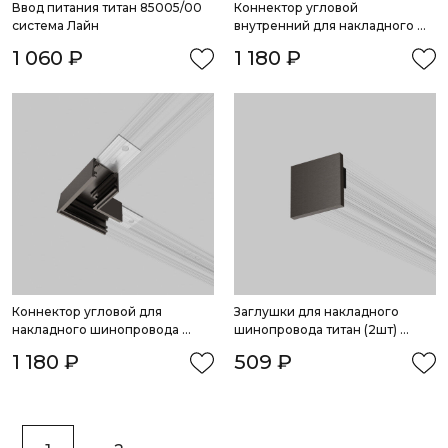
Ввод питания титан 85005/00 
Коннектор угловой 
система Лайн
внутренний для накладного 
шинопровода титан 85225/00 
1 060 ₽
1 180 ₽
система Лайн
Коннектор угловой для 
Заглушки для накладного 
накладного шинопровода 
шинопровода титан (2шт) 
титан 85224/00 система Лайн
85230/00 система Лайн
1 180 ₽
509 ₽