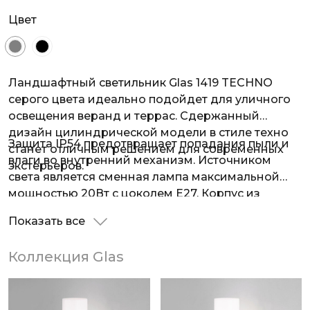
Цвет
Ландшафтный светильник Glas 1419 TECHNO
серого цвета идеально подойдет для уличного
освещения веранд и террас. Сдержанный
дизайн цилиндрической модели в стиле техно
Защита IP54 предотвращает попадания пыли и
станет отличным решением для современных
влаги во внутренний механизм. Источником
экстерьеров.
света является сменная лампа максимальной
мощностью 20Вт с цоколем E27. Корпус из
алюминиевого сплава устойчив к коррозии и
Показать все
надежно защищает внутреннюю конструкцию.
Коллекция Glas