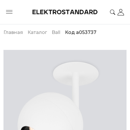
Главная
Каталог
Ball
Код a053737