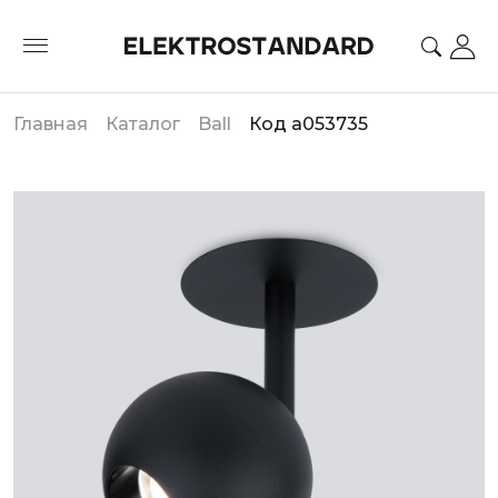
Главная
Каталог
Ball
Код a053735