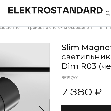
свещение
Трековые системы освещения
Slim 
Slim Magne
светильник
Dim R03 (ч
85197/01
7 380 ₽