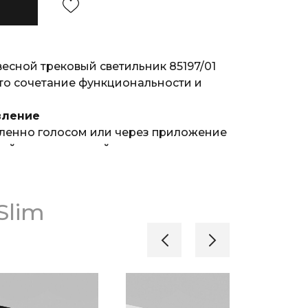
сной трековый светильник 85197/01
это сочетание функциональности и
вление
аленно голосом или через приложение
яйте и настраивайте сразу группу
 модель трековой системы Slim
но.
ния
Slim
ературу от 2700 К до 6500 К и яркость
редпочтения.
ать в заданное время. Например,
списанию рассвета и заката,
тся утром, постепенно увеличивая