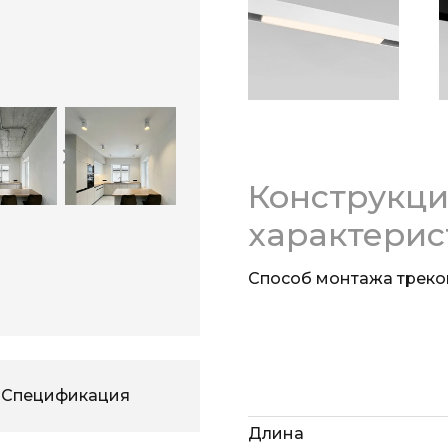
яркость, а вечером от
Простая установка
Благодаря поворотном
можно легко менять н
модели по всей длине 
Конструкц
характерис
Способ монтажа треко
Спецификация
Длина