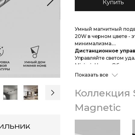
Купить
Умный магнитный подве
20W в черном цвете - 
минимализма.
Дистанционное упра
Управляйте светом уд
Minimir Home. Объедин
светильников или одну
Показать все
Magnetic индивидуаль
Регулировка освеще
Коллекция 
Меняйте цветовую темп
освещения под свои п
Magnetic
Все по сценарию
Освещение будет работ
подключив модель к ра
тильник
светильник сам включи