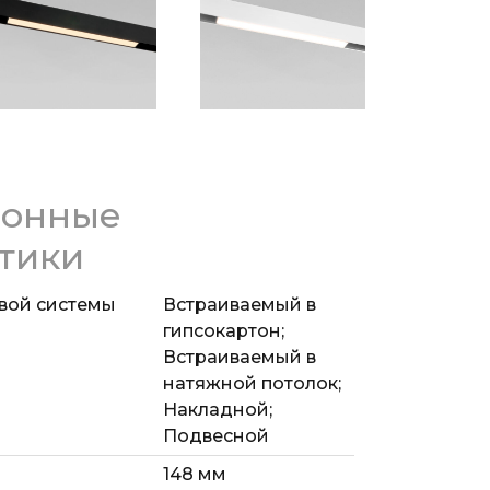
ключится.
у механизму и магнитному креплению
аправление света и расположение
трековой системы Slim Magnetic.
ионные
тики
вой системы
Встраиваемый в
гипсокартон;
Встраиваемый в
натяжной потолок;
Накладной;
Подвесной
148 мм