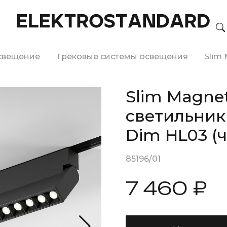
свещение
Трековые системы освещения
Slim 
Slim Magne
светильник
Dim HL03 (
85196/01
7 460 ₽