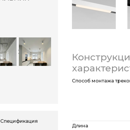
яркость, а вечером от
Простая установка
Благодаря поворотном
можно легко менять н
модели по всей длине 
Конструкц
характерис
Способ монтажа треко
Спецификация
Длина