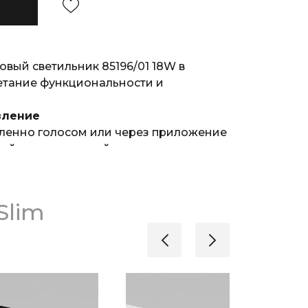
вый светильник 85196/01 18W в
четание функциональности и
вление
аленно голосом или через приложение
яйте и настраивайте сразу группу
 модель трековой системы Slim
но.
ния
Slim
ературу от 2700 К до 6500 К и яркость
редпочтения.
ать в заданное время. Например,
списанию рассвета и заката,
тся утром, постепенно увеличивая