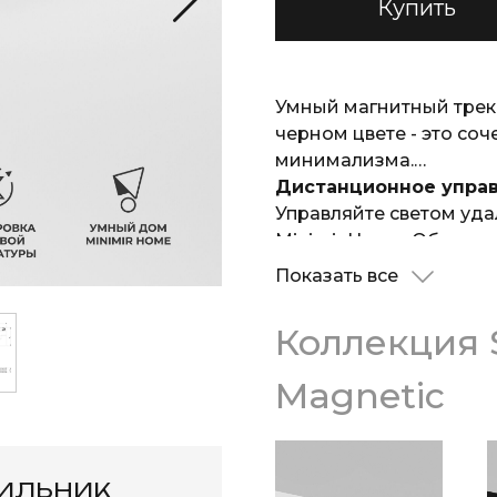
Купить
Умный магнитный треко
черном цвете - это со
минимализма.
Дистанционное упра
Управляйте светом уд
Minimir Home. Объедин
светильников или одну
Показать все
Magnetic индивидуаль
Регулировка освеще
Коллекция 
Меняйте цветовую темп
освещения под свои п
Magnetic
Все по сценарию
Освещение будет работ
подключив модель к ра
светильник сам включи
тильник