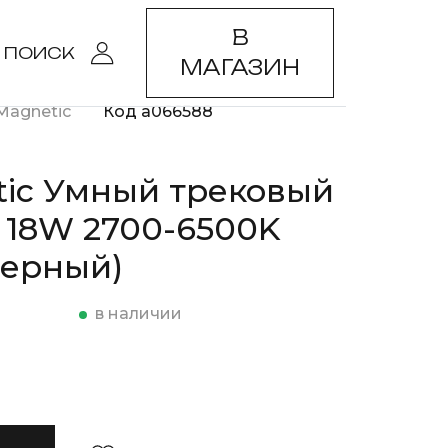
В
ПОИСК
МАГАЗИН
Magnetic
Код a066588
tic Умный трековый
 18W 2700-6500K
черный)
в наличии