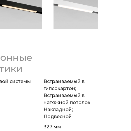
ключится.
у механизму и магнитному креплению
аправление света и расположение
трековой системы Slim Magnetic.
ионные
тики
вой системы
Встраиваемый в
гипсокартон;
Встраиваемый в
натяжной потолок;
Накладной;
Подвесной
327 мм