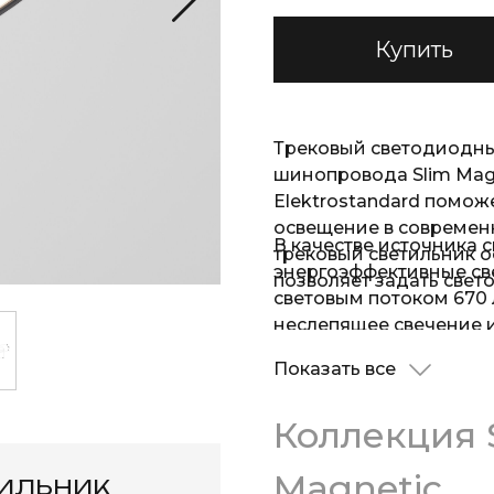
Купить
Трековый светодиодны
шинопровода Slim Magn
Elektrostandard помож
освещение в современ
В качестве источника 
трековый светильник 
энергоэффективные св
позволяет задать свет
световым потоком 670
неслепящее свечение
температуру 4200 дневн
Показать все
основного материала с
прочный алюминиевый 
Коллекция 
воздействиям.
Magnetic
тильник