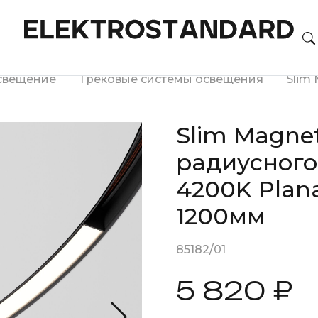
свещение
Трековые системы освещения
Slim 
Slim Magne
радиусног
4200K Plan
1200мм
85182/01
5 820 ₽