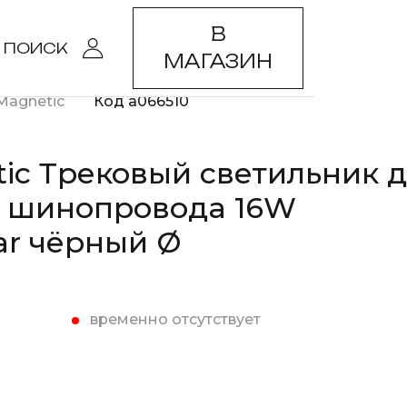
В
ПОИСК
МАГАЗИН
Magnetic
Код a066510
tic Трековый светильник 
о шинопровода 16W
ar чёрный Ø
временно отсутствует