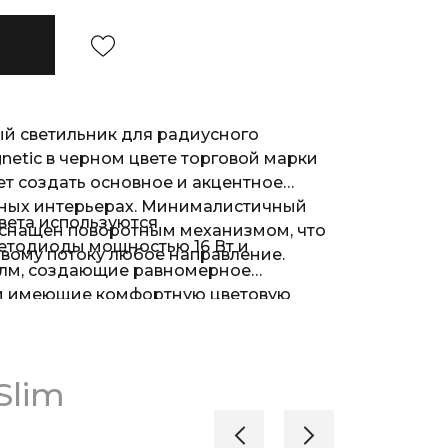
й светильник для радиусного
etic в черном цвете торговой марки
ет создать основное и акцентное
ных интерьерах. Минималистичный
света используются
оснащен поворотным механизмом, что
етодиоды мощностью 16 Вт и
овому потоку любое направление.
 лм, создающие равномерное
 и имеющие комфортную цветовую
ого белого света. В качестве
ветильника используется легкий и
сплав, устойчивый к механическим
Slim