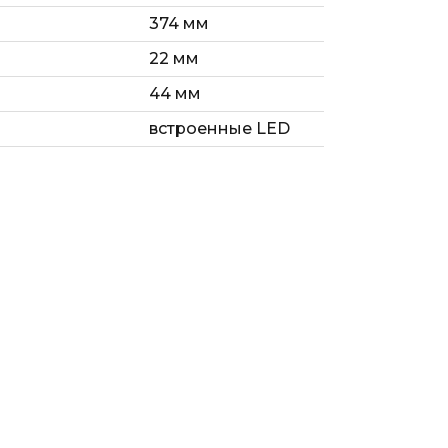
374 мм
22 мм
44 мм
встроенные LED