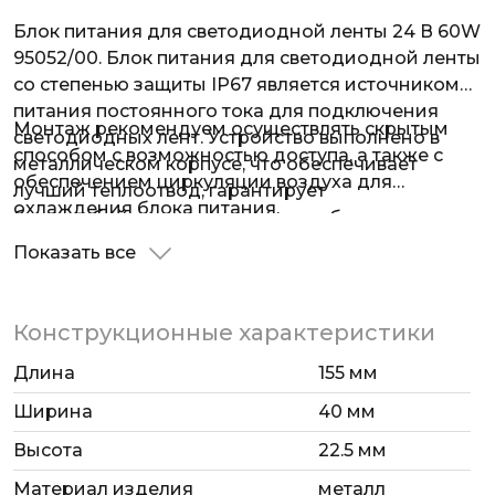
Блок питания для светодиодной ленты 24 В 60W
95052/00. Блок питания для светодиодной ленты
со степенью защиты IP67 является источником
питания постоянного тока для подключения
Монтаж рекомендуем осуществлять скрытым
светодиодных лент. Устройство выполнено в
способом с возможностью доступа, а также с
металлическом корпусе, что обеспечивает
обеспечением циркуляции воздуха для
лучший теплоотвод, гарантирует
охлаждения блока питания.
бесперебойную и длительную работу.
Показать все
Конструкционные характеристики
Длина
155 мм
Ширина
40 мм
Высота
22.5 мм
Материал изделия
металл