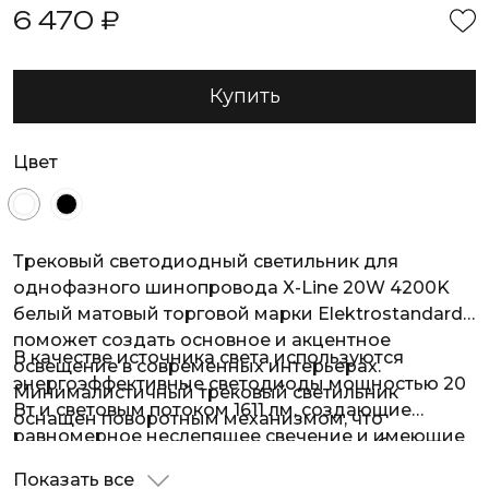
6 470 ₽
Купить
Цвет
Трековый светодиодный светильник для
однофазного шинопровода X-Line 20W 4200K
белый матовый торговой марки Elektrostandard
поможет создать основное и акцентное
В качестве источника света используются
освещение в современных интерьерах.
энергоэффективные светодиоды мощностью 20
Минималистичный трековый светильник
Вт и световым потоком 1611 лм, создающие
оснащен поворотным механизмом, что
равномерное неслепящее свечение и имеющие
позволяет задать световому потоку любое
комфортную цветовую температуру 4200 К
направление.
Показать все
нейтрального света. В качестве основного