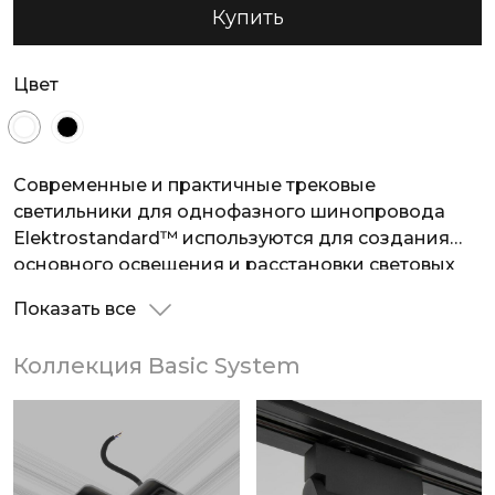
Купить
Цвет
Современные и практичные трековые
светильники для однофазного шинопровода
Elektrostandard™ используются для создания
основного освещения и расстановки световых
акцентов в жилых и коммерческих помещениях.
Показать все
Благодаря локально направленному свету
светильники идеальны для зонирования
Коллекция Basic System
пространства. Мобильные светильники легко
передвигаются по шинопроводу, изменяя
акценты освещения без необходимости
демонтажа осветительной системы.
Источниками освещения выступают яркие и