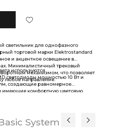
й светильник для однофазного
ный торговой марки Elektrostandard
вное и акцентное освещение в
ах. Минималистичный трековый
света используются
оворотным механизмом, что позволяет
D светодиоды мощностью 10 Вт и
ку любое направление.
 лм, создающие равномерное
 и имеющие комфортную цветовую
вного белого света. В качестве
ветильника используется легкий и
сплав, устойчивый к механическим
Basic System