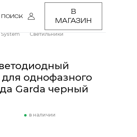
В
ПОИСК
МАГАЗИН
c System
Светильники
светодиодный
 для однофазного
да Garda черный
в наличии