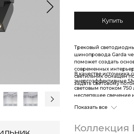
Купить
Трековый светодиодны
шинопровода Garda чер
поможет создать осно
современных интерьер
В качестве источника 
светильник оснащен п
энергоэффективные SM
задать световому пото
световым потоком 750
неслепящее свечение
температуру 4200К дне
Показать все
основного материала с
прочный алюминиевый 
воздействиям.
Коллекция 
тильник