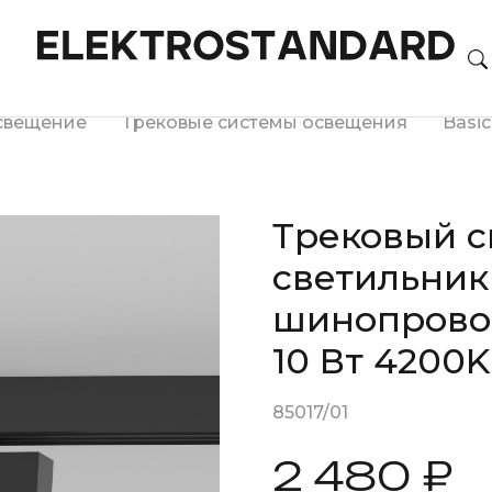
свещение
Трековые системы освещения
Basi
Трековый 
светильник
шинопрово
10 Вт 4200K
85017/01
2 480 ₽