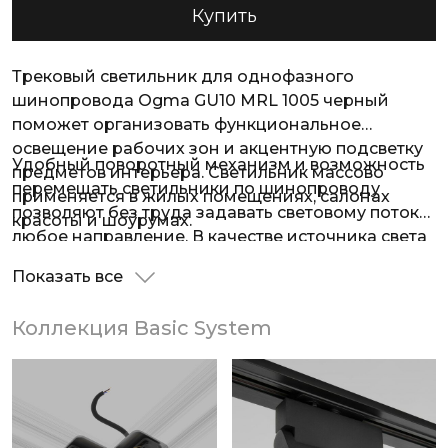
Купить
Трековый светильник для однофазного
шинопровода Ogma GU10 MRL 1005 черный
поможет организовать функциональное
освещение рабочих зон и акцентную подсветку
Удобный поворотный механизм и возможность
предметов интерьера. Светильник массово
перемещать светильники по шинопроводу
применяется в жилых помещениях, салонах
позволяют без труда задавать световому потоку
красоты и шоурумах.
любое направление. В качестве источника света
в светильниках используются сменные лампы с
Показать все
цоколем GU10. При изготовлении трекового
светильника использовали высококачественный
Коллекция Basic System
металл с надежным защитным покрытием.
Трековый светильник MRL 1005 дополнит любой
современный интерьер, а стильный дизайн
внесет оригинальности.