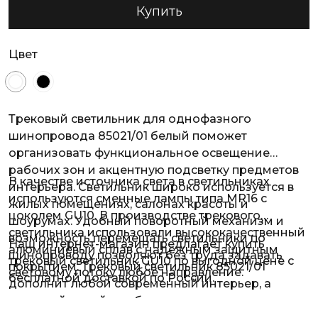
Купить
Цвет
Трековый светильник для однофазного
шинопровода 85021/01 белый поможет
организовать функциональное освещение
рабочих зон и акцентную подсветку предметов
В качестве источника света в светильниках
интерьера. Светильник широко используется в
используются сменные лампы типа MR16 с
жилых помещениях, салонах красоты и
цоколем GU10. В производстве трекового
шоурумах. Удобный поворотный механизм и
светильника использовали высококачественный
возможность перемещать светильники по
Наш интернет-магазин предлагает купить
алюминиевый сплав с надежным защитным
шинопроводу позволяют без труда задавать
трековый светильник GU10 по выгодной цене с
покрытием. Трековый светильник 85021/01
световому потоку любое направление.
бесплатной доставкой по России.
дополнит любой современный интерьер, а
стильный дизайн добавит оригинальности.