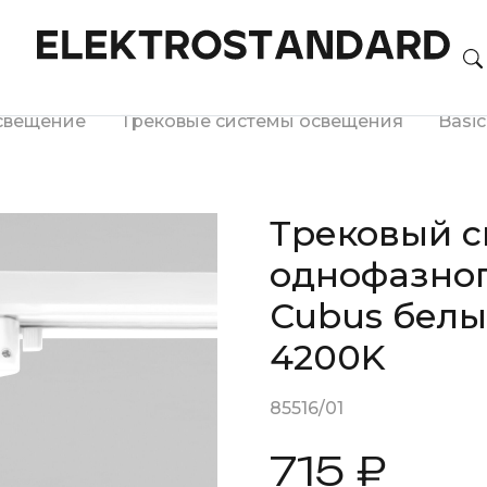
свещение
Трековые системы освещения
Basi
Трековый с
однофазно
Cubus белы
4200K
85516/01
715 ₽