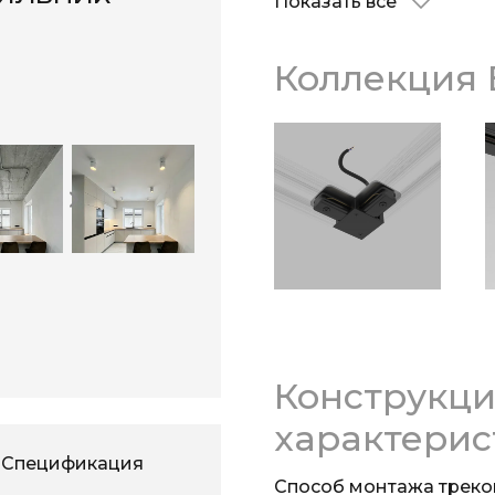
Показать все
основного материала с
прочный алюминиевый 
механическим воздейс
Коллекция 
Конструкц
характерис
Спецификация
Способ монтажа треко