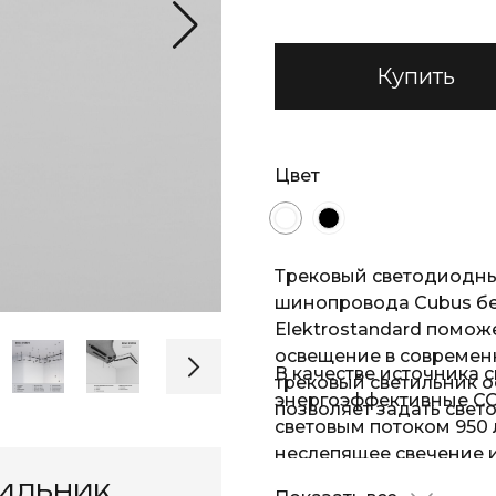
Купить
Цвет
Трековый светодиодны
шинопровода Cubus бел
Elektrostandard помож
освещение в современ
В качестве источника 
трековый светильник 
энергоэффективные CO
позволяет задать свет
световым потоком 950
неслепящее свечение
температуру 4200К дне
тильник