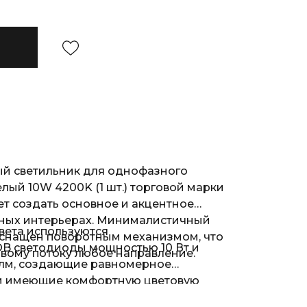
й светильник для однофазного
ый 10W 4200K (1 шт.) торговой марки
ет создать основное и акцентное
ных интерьерах. Минималистичный
света используются
оснащен поворотным механизмом, что
B светодиоды мощностью 10 Вт и
овому потоку любое направление.
 лм, создающие равномерное
 и имеющие комфортную цветовую
вного белого света. В качестве