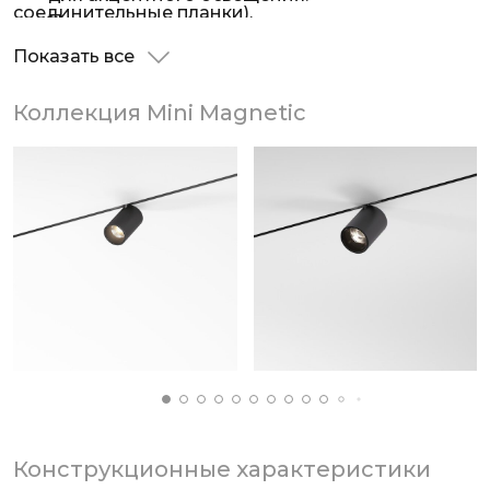
соединительные планки).
Подвесные светильники в трендовом цвете
латунь создают направленный свет и станут
Показать все
стильным дополнением к интерьеру.
Классические споты с мощностью 5 и 9W
Коллекция Mini Magnetic
предлагают направленное акцентное
освещение.
Гибкий светильник предназначен для
радиусных шинопроводов. Мощность
светильника составляет 8W.
Сферический светильник с матовым
стеклянным рассеивателем — украшение
интерьера. Его диаметр составляет 60 мм, а
угол рассеивания 200°.
Конструкционные характеристики