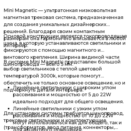
Mini Magnetic — ультратонкая низковольтная
магнитная трековая система, предназначенная
для создания уникальных дизайнерских
решений. Благодаря своим компактным
Основой конструкции является токопроводящая
размерам она гармонично вписывается в любой
шина, в которую устанавливаются светильники и
интерьер.
фиксируются с помощью магнитного и
винтового крепления. Ширина видимой части
В системе Mini Magnetic представлен большой
шинопровода — всего 5 мм.
выбор светильников с теплой цветовой
температурой 3000k, которые помогут
обеспечить не только основное освещение, но и
Линейные светильники с широким углом
подчеркнуть детали интерьера.
рассеивания и мощностью от 5 до 22W
идеально подходят для общего освещения.
Линейные светильники с узким углом
Для установки системы требуется шинопровод,
рассеивания и мощностью от 10 до 22W
трековые светильники и комплектующие
могут использоваться как для общего, так и
(трансформатор, ввод питания, коннекторы,
для акцентного освещения.