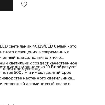
ED светильник 40129/LED белый - это
ентного освещения в современных
аченный для дополнительного
ный светильник создаст качественное
етодиоды мощностью 10 Вт образуют
т необходимую зону.
поток 500 лм и имеют долгий срок
роизводстве настенного светильника
ачественный алюминиевый сплав с
окрытием. Благодаря простой
чный накладной светильник легко
типы поверхностей.