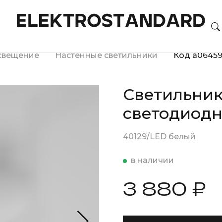
свещение
Настенные светильники
Код a0645
Светильник
светодиодн
40129/LED белый
в наличии
3 880 ₽