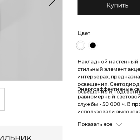
Купить
Цвет
Накладной настенный L
стильный элемент акц
интерьерах, предназн
освещения. Светодиод
Энергоэффективные св
освещение и подсвети
равномерный световой 
службы - 50 000 ч. В п
использовали высокок
надежным защитным п
Показать все
конструкции эргономи
монтируется на любые 
тильник