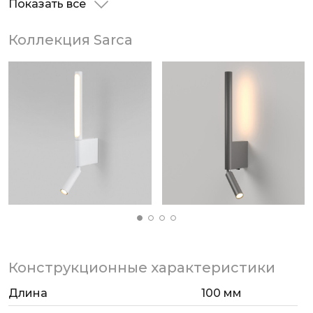
Показать все
алюминиевый сплав с надежным защитным
покрытием. Благодаря простой конструкции
Коллекция Sarca
эргономичный накладной светильник легко
монтируется на любые типы поверхностей.
Конструкционные характеристики
Длина
100 мм