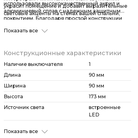
использовали высококачественный акрил и
украсит помещение и добавит выразительные
алюминиевый сплав с надежным защитным
световые акценты на стенах вашей спальни,
покрытием. Благодаря простой конструкции
комнаты или кухни. Энергоэффективные
эргономичный и компактный накладной
светодиоды мощностью 12 Вт образуют
Показать все
светильник легко монтируется на любые типы
равномерный световой поток 600 лм и имеют
поверхностей.
долгий срок службы - 50 000 ч.
Конструкционные характеристики
Наличие выключателя
1
Длина
90 мм
Ширина
90 мм
Высота
173 мм
Источник света
встроенные
LED
Показать все