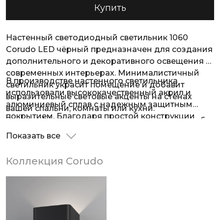
Купить
Настенный светодиодный светильник 1060
Corudo LED чёрный предназначен для создания
дополнительного и декоративного освещения в
современных интерьерах. Минималистичный
В производстве настенного светильника
светильник украсит помещение и добавит
использовали высококачественный акрил и
выразительные световые акценты на стенах
алюминиевый сплав с надежным защитным
вашей спальни, комнаты или кухни.
покрытием. Благодаря простой конструкции
Энергоэффективные светодиоды мощностью 6
эргономичный и компактный накладной
Вт образуют равномерный световой поток 450
Показать все
светильник легко монтируется на любые типы
лм и имеют долгий срок службы - 50 000 ч.
поверхностей.
Коллекция Corudo