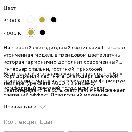
Цвет
3000 К
4000 К
Настенный светодиодный светильник Luar – это
утонченная модель в трендовом цвете латунь,
которая гармонично дополнит современный
интерьер спальни, гостиной, прихожей,
Встроенный источник света мощностью 13 Вт в
коридора или кабинета. Благодаря цветовой
сочетании с матовым рассеивателем формирует
температуре света 4000 К и индексу
комфортный световой поток, исключает
цветопередачи Ra 90%, светильник не искажает
слепящий эффект. Поворотный механизм
восприятие цвета. Коллекция Luar станет
светящейся части позволяет легко настроить
отличным решением для функциональной
Показать все
необходимый угол освещения для подсветки
подсветки картин или зеркал.
арт-объектов и предметов интерьера.
Коллекция Luar